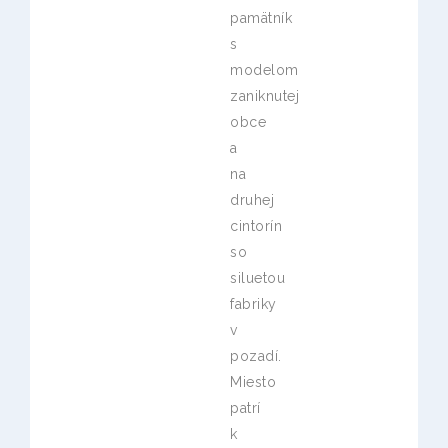
pamätník
s
modelom
zaniknutej
obce
a
na
druhej
cintorín
so
siluetou
fabriky
v
pozadí.
Miesto
patrí
k