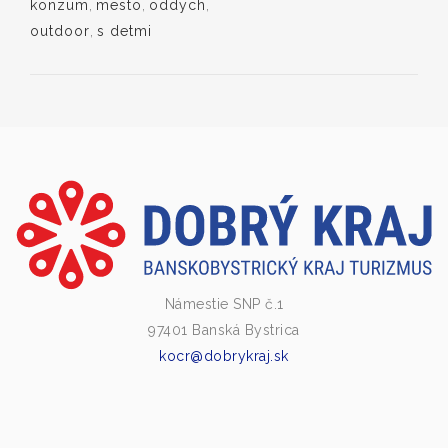
konzum
,
mesto
,
oddych
,
outdoor
,
s detmi
Námestie SNP č.1
97401 Banská Bystrica
kocr@dobrykraj.sk