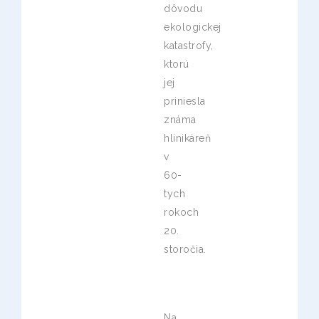
dôvodu
ekologickej
katastrofy,
ktorú
jej
priniesla
známa
hlinikáreň
v
60-
tych
rokoch
20.
storočia.
Na