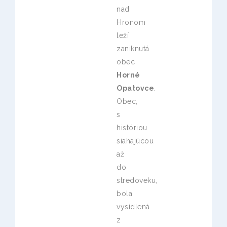
nad
Hronom
leží
zaniknutá
obec
Horné
Opatovce
.
Obec,
s
históriou
siahajúcou
až
do
stredoveku,
bola
vysídlená
z