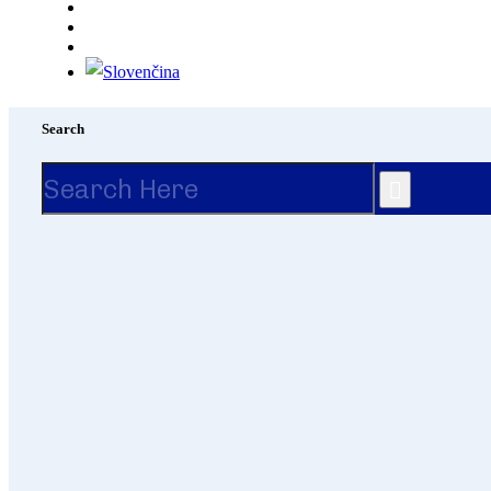
Search
Search
for: