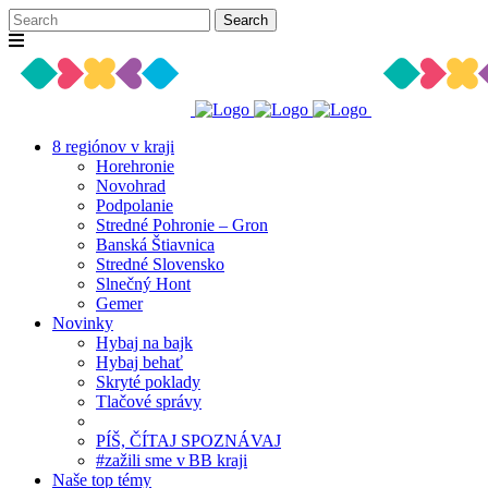
8 regiónov v kraji
Horehronie
Novohrad
Podpolanie
Stredné Pohronie – Gron
Banská Štiavnica
Stredné Slovensko
Slnečný Hont
Gemer
Novinky
Hybaj na bajk
Hybaj behať
Skryté poklady
Tlačové správy
PÍŠ, ČÍTAJ SPOZNÁVAJ
#zažili sme v BB kraji
Naše top témy