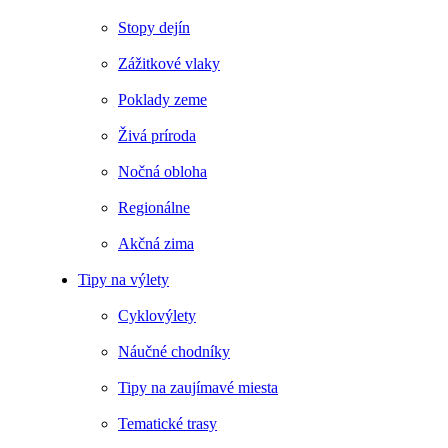
Stopy dejín
Zážitkové vlaky
Poklady zeme
Živá príroda
Nočná obloha
Regionálne
Akčná zima
Tipy na výlety
Cyklovýlety
Náučné chodníky
Tipy na zaujímavé miesta
Tematické trasy