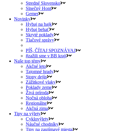
Stredné Slovensko
Slnečný Hont
Gemer
Novinky
Hybaj na bajk
Hybaj behať
Skryté poklady
Tlačové správy
PÍŠ, ČÍTAJ SPOZNÁVAJ
#zažili sme v BB kraji
Naše top témy
Akčné leto
Tajomné hrady
Stopy dejín
Zážitkové vlaky
Poklady zeme
Živá príroda
Nočná obloha
Regionálne
Akčná zima
Tipy na výlety
Cyklovýlety
Náučné chodníky
Tipy na zaujímavé miesta