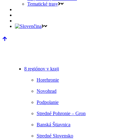
Tematické trasy
8 regiónov v kraji
Horehronie
Novohrad
Podpolanie
Stredné Pohronie – Gron
Banská Štiavnica
Stredné Slovensko