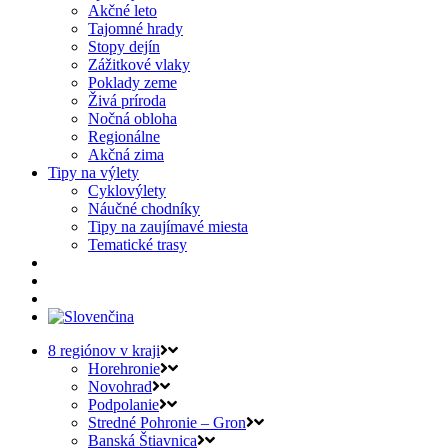
Akčné leto
Tajomné hrady
Stopy dejín
Zážitkové vlaky
Poklady zeme
Živá príroda
Nočná obloha
Regionálne
Akčná zima
Tipy na výlety
Cyklovýlety
Náučné chodníky
Tipy na zaujímavé miesta
Tematické trasy
8 regiónov v kraji
Horehronie
Novohrad
Podpolanie
Stredné Pohronie – Gron
Banská Štiavnica