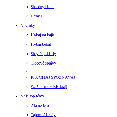
Slnečný Hont
Gemer
Novinky
Hybaj na bajk
Hybaj behať
Skryté poklady
Tlačové správy
PÍŠ, ČÍTAJ SPOZNÁVAJ
#zažili sme v BB kraji
Naše top témy
Akčné leto
Tajomné hrady