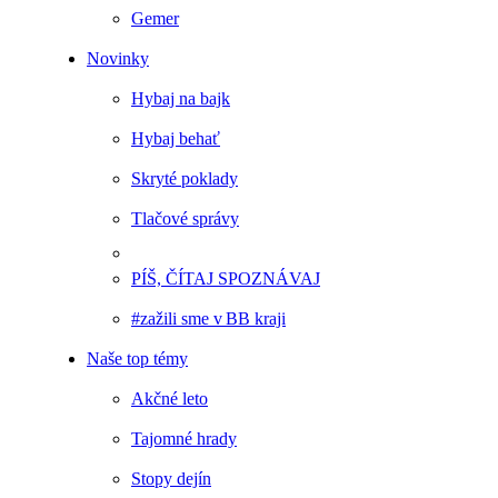
Gemer
Novinky
Hybaj na bajk
Hybaj behať
Skryté poklady
Tlačové správy
PÍŠ, ČÍTAJ SPOZNÁVAJ
#zažili sme v BB kraji
Naše top témy
Akčné leto
Tajomné hrady
Stopy dejín