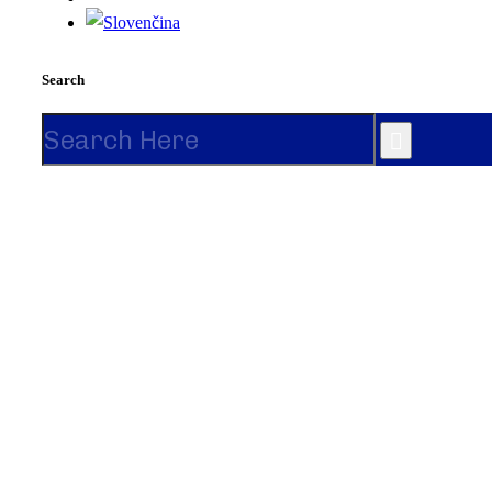
Search
Search
for: