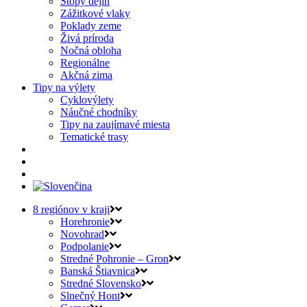
Stopy dejín
Zážitkové vlaky
Poklady zeme
Živá príroda
Nočná obloha
Regionálne
Akčná zima
Tipy na výlety
Cyklovýlety
Náučné chodníky
Tipy na zaujímavé miesta
Tematické trasy
8 regiónov v kraji
Horehronie
Novohrad
Podpolanie
Stredné Pohronie – Gron
Banská Štiavnica
Stredné Slovensko
Slnečný Hont