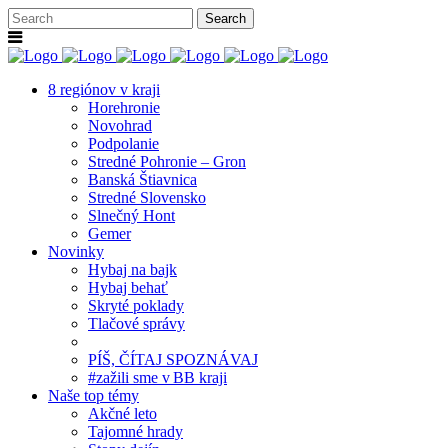
8 regiónov v kraji
Horehronie
Novohrad
Podpolanie
Stredné Pohronie – Gron
Banská Štiavnica
Stredné Slovensko
Slnečný Hont
Gemer
Novinky
Hybaj na bajk
Hybaj behať
Skryté poklady
Tlačové správy
PÍŠ, ČÍTAJ SPOZNÁVAJ
#zažili sme v BB kraji
Naše top témy
Akčné leto
Tajomné hrady