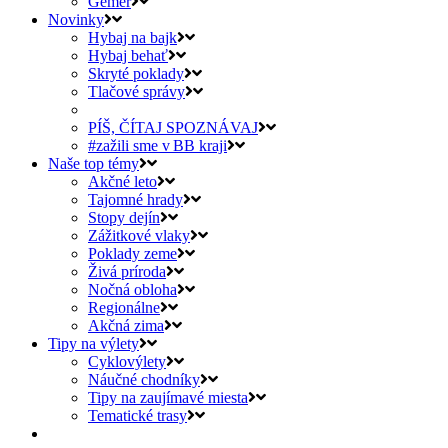
Gemer
Novinky
Hybaj na bajk
Hybaj behať
Skryté poklady
Tlačové správy
PÍŠ, ČÍTAJ SPOZNÁVAJ
#zažili sme v BB kraji
Naše top témy
Akčné leto
Tajomné hrady
Stopy dejín
Zážitkové vlaky
Poklady zeme
Živá príroda
Nočná obloha
Regionálne
Akčná zima
Tipy na výlety
Cyklovýlety
Náučné chodníky
Tipy na zaujímavé miesta
Tematické trasy