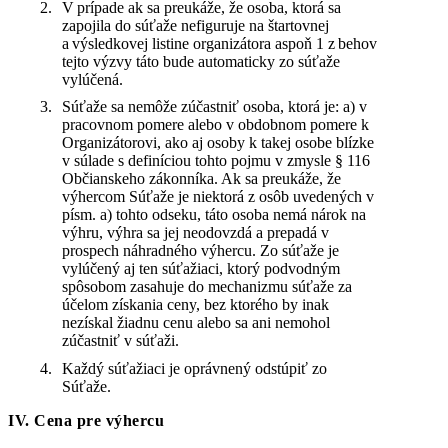
V prípade ak sa preukáže, že osoba, ktorá sa
zapojila do súťaže nefiguruje na štartovnej
a výsledkovej listine organizátora aspoň 1 z behov
tejto výzvy táto bude automaticky zo súťaže
vylúčená.
Súťaže sa nemôže zúčastniť osoba, ktorá je: a) v
pracovnom pomere alebo v obdobnom pomere k
Organizátorovi, ako aj osoby k takej osobe blízke
v súlade s definíciou tohto pojmu v zmysle § 116
Občianskeho zákonníka. Ak sa preukáže, že
výhercom Súťaže je niektorá z osôb uvedených v
písm. a) tohto odseku, táto osoba nemá nárok na
výhru, výhra sa jej neodovzdá a prepadá v
prospech náhradného výhercu. Zo súťaže je
vylúčený aj ten súťažiaci, ktorý podvodným
spôsobom zasahuje do mechanizmu súťaže za
účelom získania ceny, bez ktorého by inak
nezískal žiadnu cenu alebo sa ani nemohol
zúčastniť v súťaži.
Každý súťažiaci je oprávnený odstúpiť zo
Súťaže.
IV. Cena pre výhercu