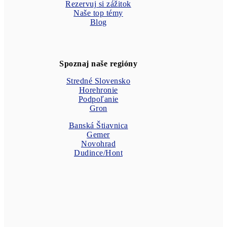
Rezervuj si zážitok
Naše top témy
Blog
Spoznaj naše regióny
Stredné Slovensko
Horehronie
Podpoľanie
Gron
Banská Štiavnica
Gemer
Novohrad
Dudince/Hont