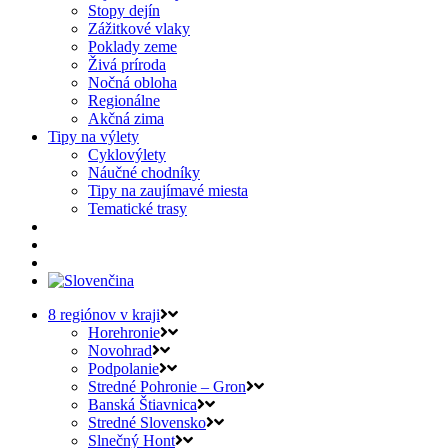
Stopy dejín
Zážitkové vlaky
Poklady zeme
Živá príroda
Nočná obloha
Regionálne
Akčná zima
Tipy na výlety
Cyklovýlety
Náučné chodníky
Tipy na zaujímavé miesta
Tematické trasy
8 regiónov v kraji
Horehronie
Novohrad
Podpolanie
Stredné Pohronie – Gron
Banská Štiavnica
Stredné Slovensko
Slnečný Hont