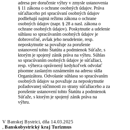
adresa pre doručenie výhry v zmysle ustanovenia
§ 11 zákona o ochrane osobných údajov. Práva
súťažiaceho pri spracúvaní osobných údajov
podliehajú najmä režimu zákona o ochrane
osobných údajov (napr. § 28 a nasl. zákona o
ochrane osobných údajov). Poskytnutie a udelenie
súhlasu so spracúvaním osobných údajov je
dobrovoľné, avšak jeho neudelenie, resp.
neposkytnutie sa považuje za porušenie
ustanovení tohto Štatútu a podmienok Súťaže, s
ktorým je spojený zánik práva na výhru. Súhlas
so spracúvaním osobných údajov je súťažiaci,
resp. výherca oprávnený kedykoľvek odvolať
písomne zaslaným oznámením na adresu sídla
Organizátora. Odvolanie súhlasu so spracúvaním
osobných údajov sa považuje za neposkytnutie
požadovanej súčinnosti zo strany súťažiaceho a za
porušenie ustanovení tohto Štatútu a podmienok
Súťaže, s ktorým je spojený zánik práva na
výhru.
V Banskej Bystrici, dňa 14.03.2025
,
Banskobystrický kraj Turizmus