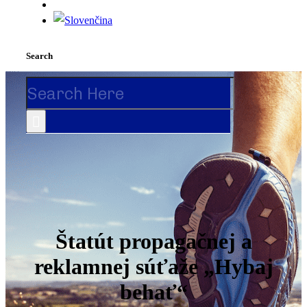
Search
Search
for:
Štatút propagačnej a
reklamnej súťaže „Hybaj
behať“