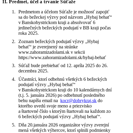
II. Predmet, účel a trvanie Súťaže
Predmetom a účelom Súťaže je možnosť zapojiť
sa do bežeckej výzvy pod názvom „Hybaj behať“
v Banskobystrickom kraji a absolvovať 6
jedinečných bežeckých podujatí v BB kraji počas
roka 2025.
Zoznam bežeckých podujatí výzvy „Hybaj
behať“ je zverejnený na stránke
www.zahoramizadolami.sk v sekcii
https://www.zahoramizadolami.sk/hybaj-behať
Súťaž bude prebiehať od 12. apríla 2025 do 26.
decembra 2025.
Účastníci, ktorí odbehnú všetkých 6 bežeckých
podujatí výzvy „Hybaj behať“
v Banskobystrickom kraji do 10 kalendárnych dní
(t.j. 5. januára 2026) po odbehnutí posledného
behu napíšu email na
kocr@dobrykraj.sk
do
ktorého uvedú svoje meno a priezvisko
a štartovné číslo s ktorým štartovali na každom zo
6 bežeckých podujatí výzvy „Hybaj behať“.
Dňa 20.januára 2026 organizátor výzvy zverejní
mená všetkých výhercov, ktorí splnili podmienky