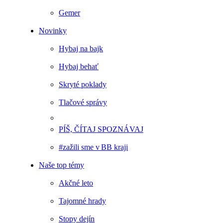
Gemer
Novinky
Hybaj na bajk
Hybaj behať
Skryté poklady
Tlačové správy
PÍŠ, ČÍTAJ SPOZNÁVAJ
#zažili sme v BB kraji
Naše top témy
Akčné leto
Tajomné hrady
Stopy dejín