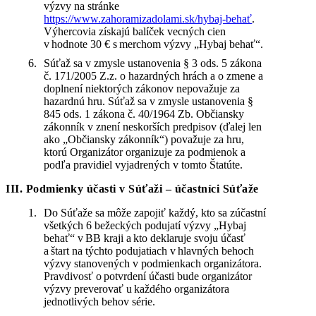
výzvy na stránke
https://www.zahoramizadolami.sk/hybaj-behať
.
Výhercovia získajú balíček vecných cien
v hodnote 30 € s merchom výzvy „Hybaj behať“.
Súťaž sa v zmysle ustanovenia § 3 ods. 5 zákona
č. 171/2005 Z.z. o hazardných hrách a o zmene a
doplnení niektorých zákonov nepovažuje za
hazardnú hru. Súťaž sa v zmysle ustanovenia §
845 ods. 1 zákona č. 40/1964 Zb. Občiansky
zákonník v znení neskorších predpisov (ďalej len
ako „Občiansky zákonník“) považuje za hru,
ktorú Organizátor organizuje za podmienok a
podľa pravidiel vyjadrených v tomto Štatúte.
III. Podmienky účasti v Súťaži – účastníci Súťaže
Do Súťaže sa môže zapojiť každý, kto sa zúčastní
všetkých 6 bežeckých podujatí výzvy „Hybaj
behať“ v BB kraji a kto deklaruje svoju účasť
a štart na týchto podujatiach v hlavných behoch
výzvy stanovených v podmienkach organizátora.
Pravdivosť o potvrdení účasti bude organizátor
výzvy preverovať u každého organizátora
jednotlivých behov série.