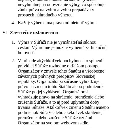
nevyhnutnej na odovzdanie výhry, čo spôsobuje
zánik práva na výhru a výhra prepadáva v
prospech náhradného výhercu.
Každý výherca má právo odmietnuť výhru.
VI.
Záverečné ustanovenia
Výhra v Súťaži nie je vymáhateľná súdnou
cestou. Výhru nie je možné vymeniť za finančnú
hotovosť.
V prípade akýchkoľvek pochybností o splnení
pravidiel Súťaže rozhodne o ďalšom postupe
Organizátor v zmysle tohto Štatútu a všeobecne
záväzných právnych predpisov Slovenskej
republiky. Organizátor si súčasne vyhradzuje
právo na zmenu tohto Štatútu alebo podmienok
Súťaže po jej vyhlásení. Organizátor si
vyhradzuje právo na skrátenie, prerušenie alebo
zrušenie Súťaže, a to aj pred uplynutím doby
trvania Súťaže. Akúkoľvek zmenu Štatútu a/alebo
podmienok Súťaže alebo akékoľvek skrátenie,
prerušenie alebo zrušenie Súťaže oznámi
Organizátor na svojom webovom sídle.