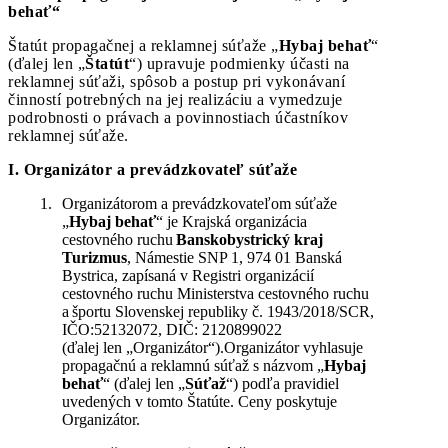
behať“
Štatút propagačnej a reklamnej súťaže „
Hybaj behať
“
(ďalej len „
Štatút
“) upravuje podmienky účasti na
reklamnej súťaži, spôsob a postup pri vykonávaní
činností potrebných na jej realizáciu a vymedzuje
podrobnosti o právach a povinnostiach účastníkov
reklamnej súťaže.
I. Organizátor a prevádzkovateľ súťaže
Organizátorom a prevádzkovateľom súťaže
„
Hybaj behať
“ je Krajská organizácia
cestovného ruchu
Banskobystrický kraj
Turizmus
, Námestie SNP 1, 974 01 Banská
Bystrica, zapísaná v Registri organizácií
cestovného ruchu Ministerstva cestovného ruchu
a športu Slovenskej republiky č. 1943/2018/SCR,
IČO:52132072, DIČ: 2120899022
(ďalej len „Organizátor“).Organizátor vyhlasuje
propagačnú a reklamnú súťaž s názvom „
Hybaj
behať
“ (ďalej len „
Súťaž
“) podľa pravidiel
uvedených v tomto Štatúte. Ceny poskytuje
Organizátor.