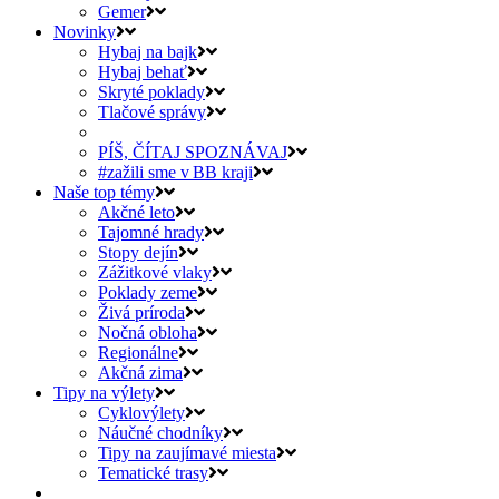
Gemer
Novinky
Hybaj na bajk
Hybaj behať
Skryté poklady
Tlačové správy
PÍŠ, ČÍTAJ SPOZNÁVAJ
#zažili sme v BB kraji
Naše top témy
Akčné leto
Tajomné hrady
Stopy dejín
Zážitkové vlaky
Poklady zeme
Živá príroda
Nočná obloha
Regionálne
Akčná zima
Tipy na výlety
Cyklovýlety
Náučné chodníky
Tipy na zaujímavé miesta
Tematické trasy