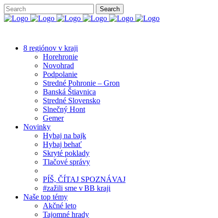
8 regiónov v kraji
Horehronie
Novohrad
Podpolanie
Stredné Pohronie – Gron
Banská Štiavnica
Stredné Slovensko
Slnečný Hont
Gemer
Novinky
Hybaj na bajk
Hybaj behať
Skryté poklady
Tlačové správy
PÍŠ, ČÍTAJ SPOZNÁVAJ
#zažili sme v BB kraji
Naše top témy
Akčné leto
Tajomné hrady