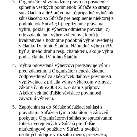
Organizátor si vyhradzuje právo na posúdenie
splnenia všetkých podmienok Súťaže zo strany
súťažiacich a tiež právo na: a) prípadné vylúčenie
súťažiaceho zo Súťaže pre nesplnenie niektorej z
podmienok Súťaže; b) nepriznanie práva na
výhru, pokiaľ ju výherca odmietne prevziať; c)
odovzdanie inej výhry výhercovi, ktorá je
kvalitatívne a hodnotne podobná výhre uvedenej
v článku IV. tohto Štatútu. Náhradná výhra môže
byť aj iného druhu resp. charakteru, ako je výhra
podľa článku IV. tohto Štatútu.
Výhra odovzdaná výhercovi predstavuje výhru
pred zdanením a Organizátor nenesie žiadnu
zodpovednosť za akékoľvek daňové povinnosti
vyplývajúce z prijatia výhry výhercom v zmysle
zákona č. 595/2003 Z. z. o dani z príjmov.
Akékoľvek iné ďalšie súvisiace povinnosti
zaväzujú výhercu.
Zapojením sa do Súťaže súťažiaci súhlasí s
pravidlami Súťaže a týmto Štatútom a zároveň
poskytuje Organizátorovi súhlas so spracúvaním
fotiek uverejnených v Súťaži pre ďalšie
marketingové použitie v Súťaži a svojich
osobných údajov v rozsahu meno, priezvisko,