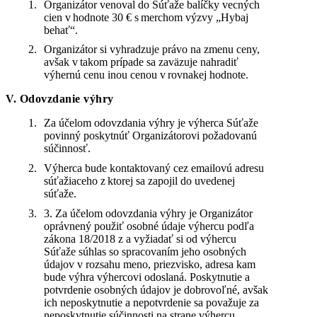
Organizátor venoval do Súťaže balíčky vecných
cien v hodnote 30 € s merchom výzvy „Hybaj
behať“.
Organizátor si vyhradzuje právo na zmenu ceny,
avšak v takom prípade sa zaväzuje nahradiť
výhernú cenu inou cenou v rovnakej hodnote.
V. Odovzdanie výhry
Za účelom odovzdania výhry je výherca Súťaže
povinný poskytnúť Organizátorovi požadovanú
súčinnosť.
Výherca bude kontaktovaný cez emailovú adresu
súťažiaceho z ktorej sa zapojil do uvedenej
súťaže.
3. Za účelom odovzdania výhry je Organizátor
oprávnený použiť osobné údaje výhercu podľa
zákona 18/2018 z a vyžiadať si od výhercu
Súťaže súhlas so spracovaním jeho osobných
údajov v rozsahu meno, priezvisko, adresa kam
bude výhra výhercovi odoslaná. Poskytnutie a
potvrdenie osobných údajov je dobrovoľné, avšak
ich neposkytnutie a nepotvrdenie sa považuje za
neposkytnutie súčinnosti na strane výhercu