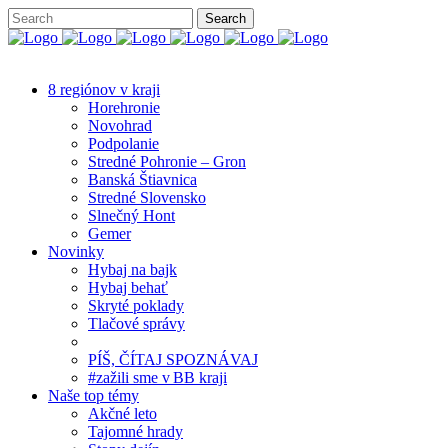
8 regiónov v kraji
Horehronie
Novohrad
Podpolanie
Stredné Pohronie – Gron
Banská Štiavnica
Stredné Slovensko
Slnečný Hont
Gemer
Novinky
Hybaj na bajk
Hybaj behať
Skryté poklady
Tlačové správy
PÍŠ, ČÍTAJ SPOZNÁVAJ
#zažili sme v BB kraji
Naše top témy
Akčné leto
Tajomné hrady