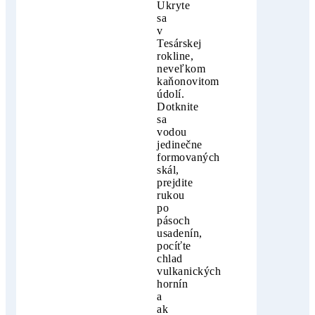
Ukryte
sa
v
Tesárskej
rokline,
neveľkom
kaňonovitom
údolí.
Dotknite
sa
vodou
jedinečne
formovaných
skál,
prejdite
rukou
po
pásoch
usadenín,
pocíťte
chlad
vulkanických
hornín
a
ak