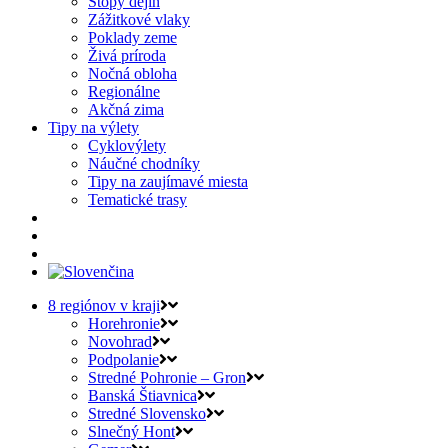
Stopy dejín
Zážitkové vlaky
Poklady zeme
Živá príroda
Nočná obloha
Regionálne
Akčná zima
Tipy na výlety
Cyklovýlety
Náučné chodníky
Tipy na zaujímavé miesta
Tematické trasy
8 regiónov v kraji
Horehronie
Novohrad
Podpolanie
Stredné Pohronie – Gron
Banská Štiavnica
Stredné Slovensko
Slnečný Hont