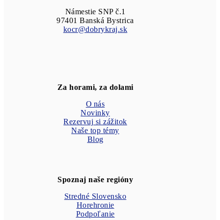
Námestie SNP č.1
97401 Banská Bystrica
kocr@dobrykraj.sk
Za horami, za dolami
O nás
Novinky
Rezervuj si zážitok
Naše top témy
Blog
Spoznaj naše regióny
Stredné Slovensko
Horehronie
Podpoľanie