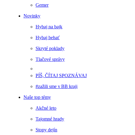
Gemer
Novinky
Hybaj na bajk
Hybaj behať
Skryté poklady
Tlačové správy
PÍŠ, ČÍTAJ SPOZNÁVAJ
#zažili sme v BB kraji
Naše top témy
Akčné leto
Tajomné hrady
Stopy dejín