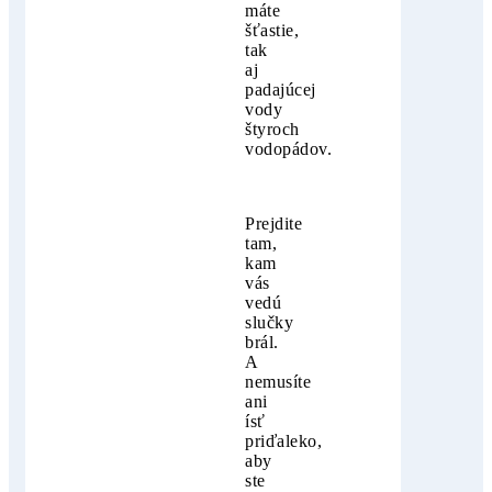
máte
šťastie,
tak
aj
padajúcej
vody
štyroch
vodopádov.
Prejdite
tam,
kam
vás
vedú
slučky
brál.
A
nemusíte
ani
ísť
priďaleko,
aby
ste