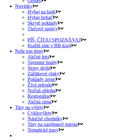
Gemer
Novinky
Hybaj na bajk
Hybaj behať
Skryté poklady
Tlačové správy
PÍŠ, ČÍTAJ SPOZNÁVAJ
#zažili sme v BB kraji
Naše top témy
Akčné leto
Tajomné hrady
Stopy dejín
Zážitkové vlaky
Poklady zeme
Živá príroda
Nočná obloha
Regionálne
Akčná zima
Tipy na výlety
Cyklovýlety
Náučné chodníky
Tipy na zaujímavé miesta
Tematické trasy