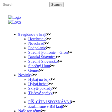
8 regiónov v kraji
Horehronie
Novohrad
Podpolanie
Stredné Pohronie – Gron
Banská Štiavnica
Stredné Slovensko
Slnečný Hont
Gemer
Novinky
Hybaj na bajk
Hybaj behať
Skryté poklady
Tlačové správy
PÍŠ, ČÍTAJ SPOZNÁVAJ
#zažili sme v BB kraji
Naše top témy