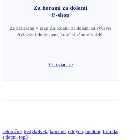
Za horami za dolami
E-shop
Za zážitkami v kraji Za horami za dolami sa vybavte
štýlovými doplnkami, ktoré si všimne každý.
Zisti viac >>
celoročne
,
kedykolvek
,
konzum
,
oddych
,
outdoor
,
Príroda
,
s detmi
,
top3