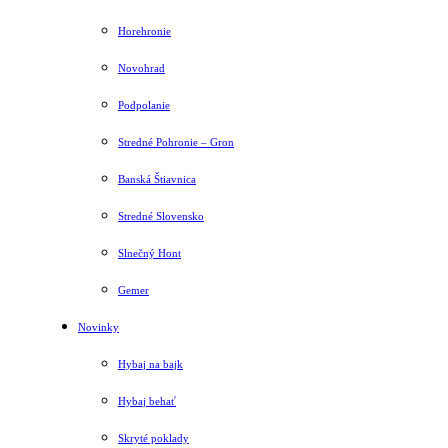
Horehronie
Novohrad
Podpolanie
Stredné Pohronie – Gron
Banská Štiavnica
Stredné Slovensko
Slnečný Hont
Gemer
Novinky
Hybaj na bajk
Hybaj behať
Skryté poklady