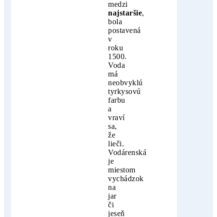
medzi
najstaršie
,
bola
postavená
v
roku
1500.
Voda
má
neobvyklú
tyrkysovú
farbu
a
vraví
sa,
že
lieči.
Vodárenská
je
miestom
vychádzok
na
jar
či
jeseň