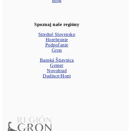
Blog
Spoznaj naše regióny
Stredné Slovensko
Horehronie
Podpoľanie
Gron
Banská Štiavnica
Gemer
Novohrad
Dudince/Hont