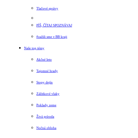
Tlačové správy
PÍŠ, ČÍTAJ SPOZNÁVAJ
#zažili sme v BB kraji
Naše top témy
Akčné leto
Tajomné hrady
Stopy dejín
Zážitkové vlaky
Poklady zeme
Živá príroda
Nočná obloha