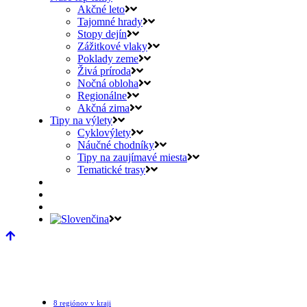
Akčné leto
Tajomné hrady
Stopy dejín
Zážitkové vlaky
Poklady zeme
Živá príroda
Nočná obloha
Regionálne
Akčná zima
Tipy na výlety
Cyklovýlety
Náučné chodníky
Tipy na zaujímavé miesta
Tematické trasy
8 regiónov v kraji