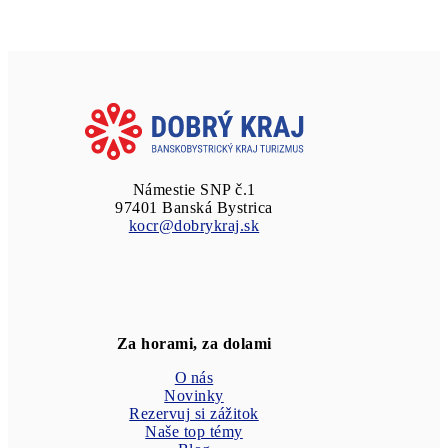
Námestie SNP č.1
97401 Banská Bystrica
kocr@dobrykraj.sk
Za horami, za dolami
O nás
Novinky
Rezervuj si zážitok
Naše top témy