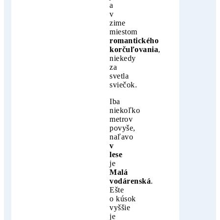
a
v
zime
miestom
romantického
korčuľovania
,
niekedy
za
svetla
sviečok.
Iba
niekoľko
metrov
povyše,
naľavo
v
lese
je
Malá
vodárenská
.
Ešte
o kúsok
vyššie
je