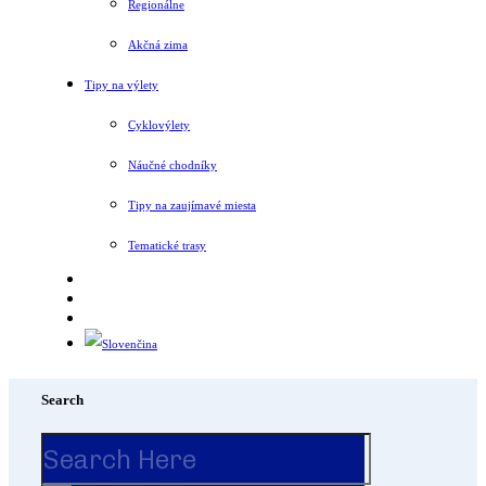
Regionálne
Akčná zima
Tipy na výlety
Cyklovýlety
Náučné chodníky
Tipy na zaujímavé miesta
Tematické trasy
Search
Search
for: