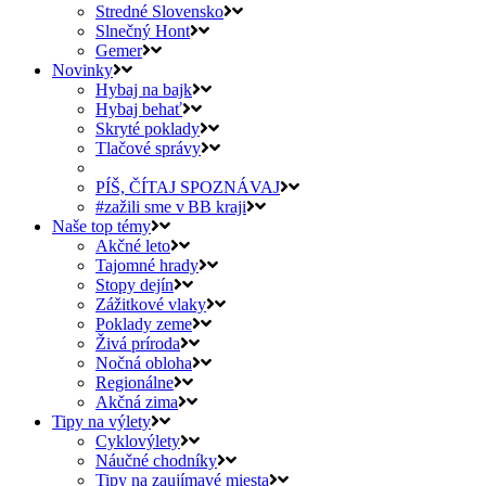
Stredné Slovensko
Slnečný Hont
Gemer
Novinky
Hybaj na bajk
Hybaj behať
Skryté poklady
Tlačové správy
PÍŠ, ČÍTAJ SPOZNÁVAJ
#zažili sme v BB kraji
Naše top témy
Akčné leto
Tajomné hrady
Stopy dejín
Zážitkové vlaky
Poklady zeme
Živá príroda
Nočná obloha
Regionálne
Akčná zima
Tipy na výlety
Cyklovýlety
Náučné chodníky
Tipy na zaujímavé miesta