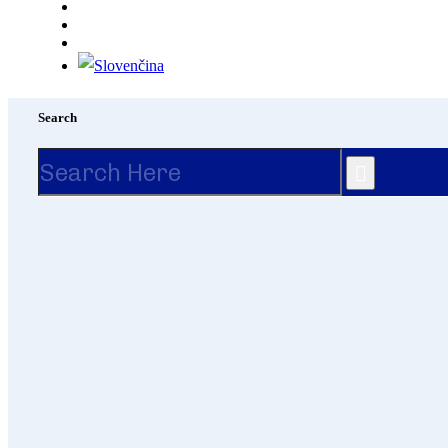
Search
Search
for: