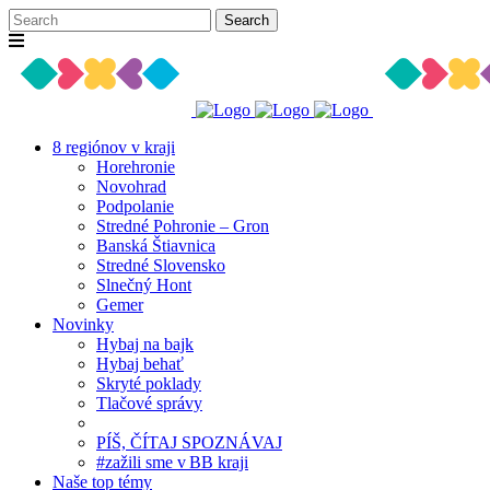
8 regiónov v kraji
Horehronie
Novohrad
Podpolanie
Stredné Pohronie – Gron
Banská Štiavnica
Stredné Slovensko
Slnečný Hont
Gemer
Novinky
Hybaj na bajk
Hybaj behať
Skryté poklady
Tlačové správy
PÍŠ, ČÍTAJ SPOZNÁVAJ
#zažili sme v BB kraji
Naše top témy