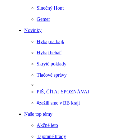
Slnečný Hont
Gemer
Novinky
Hybaj na bajk
Hybaj behať
Skryté poklady
Tlačové správy
PÍŠ, ČÍTAJ SPOZNÁVAJ
#zažili sme v BB kraji
Naše top témy
Akčné leto
Tajomné hrady