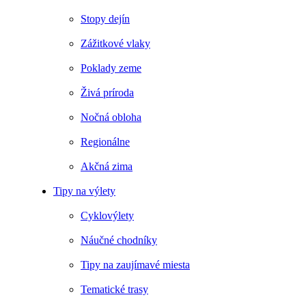
Stopy dejín
Zážitkové vlaky
Poklady zeme
Živá príroda
Nočná obloha
Regionálne
Akčná zima
Tipy na výlety
Cyklovýlety
Náučné chodníky
Tipy na zaujímavé miesta
Tematické trasy