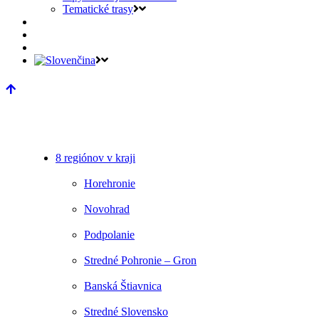
Tematické trasy
8 regiónov v kraji
Horehronie
Novohrad
Podpolanie
Stredné Pohronie – Gron
Banská Štiavnica
Stredné Slovensko