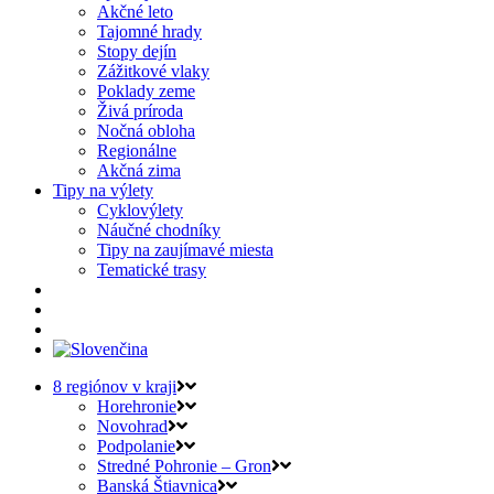
Akčné leto
Tajomné hrady
Stopy dejín
Zážitkové vlaky
Poklady zeme
Živá príroda
Nočná obloha
Regionálne
Akčná zima
Tipy na výlety
Cyklovýlety
Náučné chodníky
Tipy na zaujímavé miesta
Tematické trasy
8 regiónov v kraji
Horehronie
Novohrad
Podpolanie
Stredné Pohronie – Gron
Banská Štiavnica