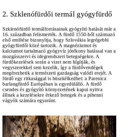
2. Szklenófürdői termál gyógyfürdő
Szklenófürdő termálforrásainak gyógyító hatását már a
16. században felismerték. A fürdő 1550-ből származó
első említése bizonyítja, hogy Szlovákia legrégebbi
gyógyfürdői közé tartozik. A magnéziumot és
kalciumot tartalmazó gyógyvíz jótékony hatással van a
mozgásszervi és idegrendszeri betegségekre. A
fürdőkezelések során a vizet nem hígítják, és
vegyszerekkel sem kezelik, így a fürdővendégek
megérezhetik a természeti gazdagság valódi erejét. A
fürdő egy ritkasággal is büszkélkedhet: a Parenica
barlangfürdő Európában is egyedülálló. A fürdő
csendes és gyógyító környezetének kapui nyitva
állnak a kezelésekre érkező betegek és a pihenni
vágyók számára egyaránt.