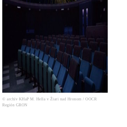
© archív KHaP M. Hella v Žiari nad Hronom / OOCR
Región GRON