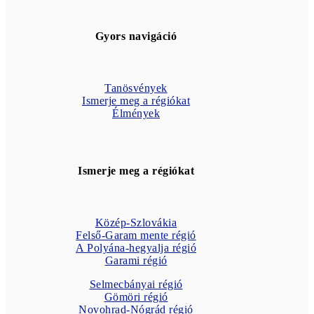
Gyors navigáció
Tanösvények
Ismerje meg a régiókat
Élmények
Ismerje meg a régiókat
Közép-Szlovákia
Felső-Garam mente régió
A Polyána-hegyalja régió
Garami régió
Selmecbányai régió
Gömöri régió
Novohrad-Nógrád régió