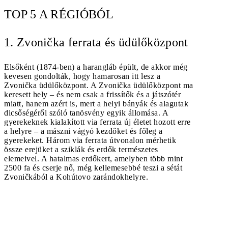
TOP 5 A RÉGIÓBÓL
1. Zvonička ferrata és üdülőközpont
Elsőként (1874-ben) a harangláb épült, de akkor még
kevesen gondolták, hogy hamarosan itt lesz a
Zvonička üdülőközpont. A Zvonička üdülőközpont ma
keresett hely – és nem csak a frissítők és a játszótér
miatt, hanem azért is, mert a helyi bányák és alagutak
dicsőségéről szóló tanösvény egyik állomása. A
gyerekeknek kialakított via ferrata új életet hozott erre
a helyre – a mászni vágyó kezdőket és főleg a
gyerekeket. Három via ferrata útvonalon mérhetik
össze erejüket a sziklák és erdők természetes
elemeivel. A hatalmas erdőkert, amelyben több mint
2500 fa és cserje nő, még kellemesebbé teszi a sétát
Zvoničkából a Kohútovo zarándokhelyre.