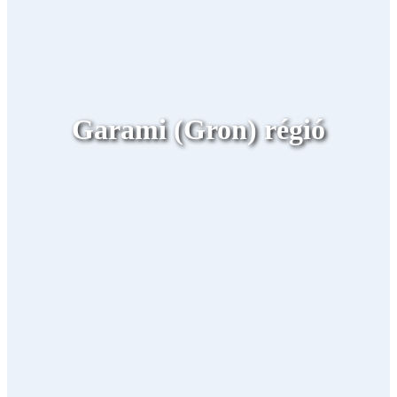
Garami (Gron) régió