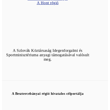
A Hont régió
A Szlovák Köztársaság Idegenforgalmi és
Sportminisztériuma anyagi támogatásával valósult
meg.
A Besztercebányai régió hivatalos célportálja