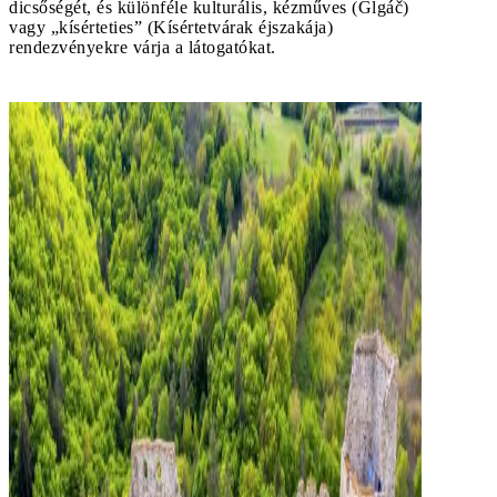
dicsőségét, és különféle kulturális, kézműves (Glgáč)
vagy „kísérteties” (Kísértetvárak éjszakája)
rendezvényekre várja a látogatókat.