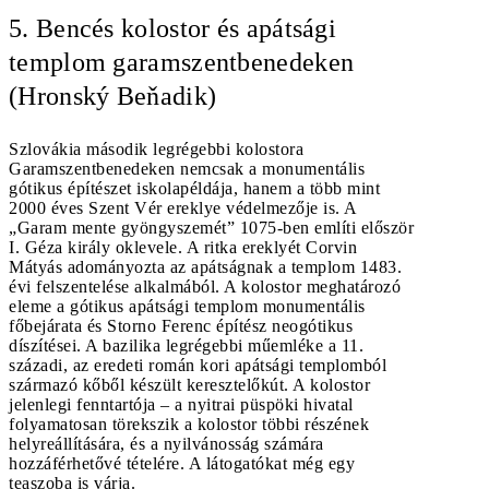
5. Bencés kolostor és apátsági
templom garamszentbenedeken
(Hronský Beňadik)
Szlovákia második legrégebbi kolostora
Garamszentbenedeken nemcsak a monumentális
gótikus építészet iskolapéldája, hanem a több mint
2000 éves Szent Vér ereklye védelmezője is. A
„Garam mente gyöngyszemét” 1075-ben említi először
I. Géza király oklevele. A ritka ereklyét Corvin
Mátyás adományozta az apátságnak a templom 1483.
évi felszentelése alkalmából. A kolostor meghatározó
eleme a gótikus apátsági templom monumentális
főbejárata és Storno Ferenc építész neogótikus
díszítései. A bazilika legrégebbi műemléke a 11.
századi, az eredeti román kori apátsági templomból
származó kőből készült keresztelőkút. A kolostor
jelenlegi fenntartója – a nyitrai püspöki hivatal
folyamatosan törekszik a kolostor többi részének
helyreállítására, és a nyilvánosság számára
hozzáférhetővé tételére. A látogatókat még egy
teaszoba is várja.