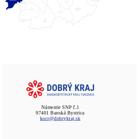
Námestie SNP č.1
97401 Banská Bystrica
kocr@dobrykraj.sk