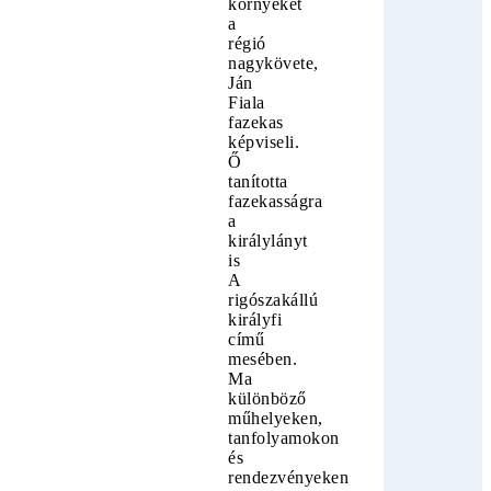
környékét
a
régió
nagykövete,
Ján
Fiala
fazekas
képviseli.
Ő
tanította
fazekasságra
a
királylányt
is
A
rigószakállú
királyfi
című
mesében.
Ma
különböző
műhelyeken,
tanfolyamokon
és
rendezvényeken