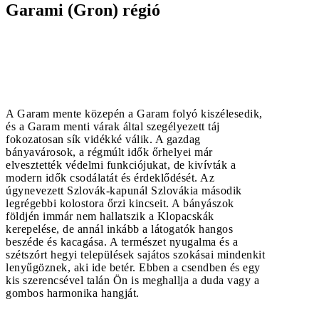
Garami (Gron) régió
A Garam mente közepén a Garam folyó kiszélesedik,
és a Garam menti várak által szegélyezett táj
fokozatosan sík vidékké válik. A gazdag
bányavárosok, a régmúlt idők őrhelyei már
elvesztették védelmi funkciójukat, de kivívták a
modern idők csodálatát és érdeklődését. Az
úgynevezett Szlovák-kapunál Szlovákia második
legrégebbi kolostora őrzi kincseit. A bányászok
földjén immár nem hallatszik a Klopacskák
kerepelése, de annál inkább a látogatók hangos
beszéde és kacagása. A természet nyugalma és a
szétszórt hegyi települések sajátos szokásai mindenkit
lenyűgöznek, aki ide betér. Ebben a csendben és egy
kis szerencsével talán Ön is meghallja a duda vagy a
gombos harmonika hangját.