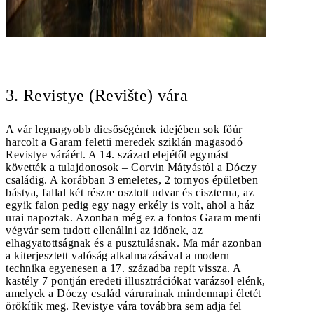
3. Revistye (Revište) vára
A vár legnagyobb dicsőségének idejében sok főúr
harcolt a Garam feletti meredek sziklán magasodó
Revistye váráért. A 14. század elejétől egymást
követték a tulajdonosok – Corvin Mátyástól a Dóczy
családig. A korábban 3 emeletes, 2 tornyos épületben
bástya, fallal két részre osztott udvar és ciszterna, az
egyik falon pedig egy nagy erkély is volt, ahol a ház
urai napoztak. Azonban még ez a fontos Garam menti
végvár sem tudott ellenállni az időnek, az
elhagyatottságnak és a pusztulásnak. Ma már azonban
a kiterjesztett valóság alkalmazásával a modern
technika egyenesen a 17. századba repít vissza. A
kastély 7 pontján eredeti illusztrációkat varázsol elénk,
amelyek a Dóczy család várurainak mindennapi életét
örökítik meg. Revistye vára továbbra sem adja fel