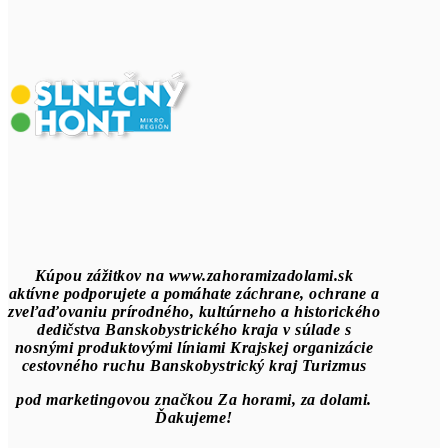
Kúpou zážitkov na www.zahoramizadolami.sk
aktívne podporujete a pomáhate záchrane, ochrane a
zveľaďovaniu prírodného, kultúrneho a historického
dedičstva Banskobystrického kraja v súlade s
nosnými produktovými líniami Krajskej organizácie
cestovného ruchu Banskobystrický kraj Turizmus
pod marketingovou značkou Za horami, za dolami.
Ďakujeme!