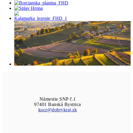
Námestie SNP č.1
97401 Banská Bystrica
kocr@dobrykraj.sk