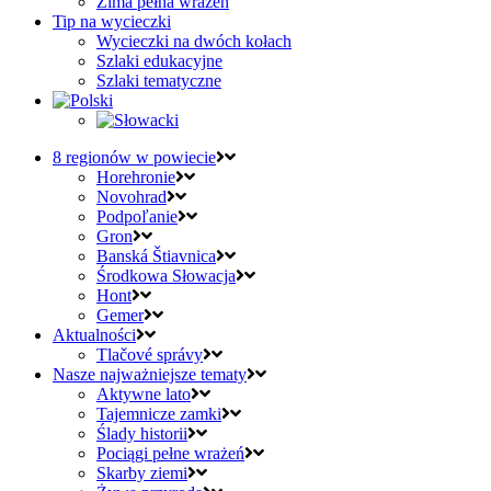
Zima pełna wrażeń
Tip na wycieczki
Wycieczki na dwóch kołach
Szlaki edukacyjne
Szlaki tematyczne
8 regionów w powiecie
Horehronie
Novohrad
Podpoľanie
Gron
Banská Štiavnica
Środkowa Słowacja
Hont
Gemer
Aktualności
Tlačové správy
Nasze najważniejsze tematy
Aktywne lato
Tajemnicze zamki
Ślady historii
Pociągi pełne wrażeń
Skarby ziemi