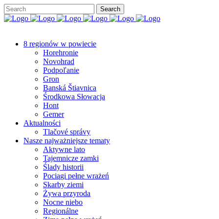
8 regionów w powiecie
Horehronie
Novohrad
Podpoľanie
Gron
Banská Štiavnica
Środkowa Słowacja
Hont
Gemer
Aktualności
Tlačové správy
Nasze najważniejsze tematy
Aktywne lato
Tajemnicze zamki
Ślady historii
Pociągi pełne wrażeń
Skarby ziemi
Żywa przyroda
Nocne niebo
Regionálne