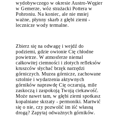
wydobywczego w okresie Austro-Węgier
w Gemerze, wóz strażacki Pottera w
Pohroniu. Na koniec, ale nie mniej
ważne, płynny skarb z głębi ziemi -
lecznicze wody termalne.
Zbierz się na odwagę i wejdź do
podziemi, gdzie owionie Cię chłodne
powietrze. W atmosferze niemal
całkowitej ciemności i złotych refleksów
kruszców słychać brzęk narzędzi
górniczych. Muzea górnicze, zachowane
sztolnie i wydarzenia aktywnych
górników naprawdę Cię oczarują, mile
zaskoczą i zaspokoją Twoją ciekawość.
Może nawet tam, w głębi ziemi spotkasz
kopalniane skrzaty - permoniki. Martwić
się o nie, czy pozwolić im iść własną
drogą? Zapytaj odważnych górników.