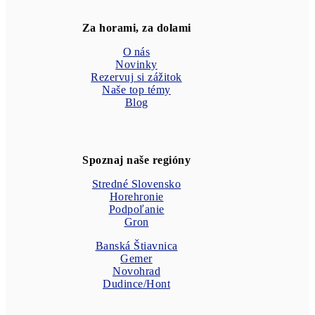
Za horami, za dolami
O nás
Novinky
Rezervuj si zážitok
Naše top témy
Blog
Spoznaj naše regióny
Stredné Slovensko
Horehronie
Podpoľanie
Gron
Banská Štiavnica
Gemer
Novohrad
Dudince/Hont