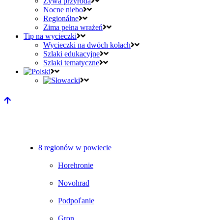
Żywa przyroda
Nocne niebo
Regionálne
Zima pełna wrażeń
Tip na wycieczki
Wycieczki na dwóch kołach
Szlaki edukacyjne
Szlaki tematyczne
8 regionów w powiecie
Horehronie
Novohrad
Podpoľanie
Gron